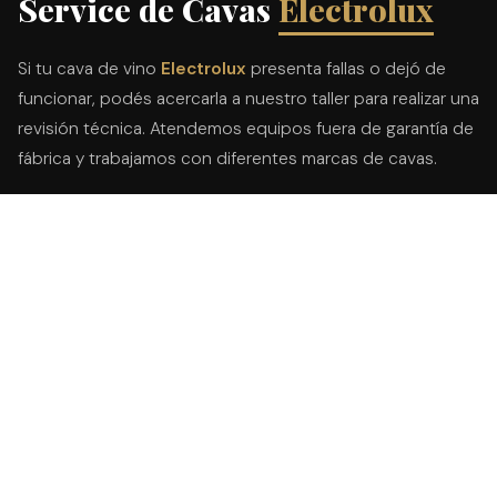
Service de Cavas
Electrolux
Si tu cava de vino
Electrolux
presenta fallas o dejó de
funcionar, podés acercarla a nuestro taller para realizar una
revisión técnica. Atendemos equipos fuera de garantía de
fábrica y trabajamos con diferentes marcas de cavas.
Servicio técnico particular, independiente y multimarca. No
pertenecemos a Electrolux ni mantenemos relación comercial o
institucional con la marca.
Revisión en taller
Recibimos la cava en nuestro taller para comprobar su
funcionamiento e identificar el origen del problema.
Presupuesto previo
Informamos el trabajo recomendado y su costo antes
de comenzar la reparación del equipo.
Reparación multimarca
Realizamos ajustes y reemplazos de componentes