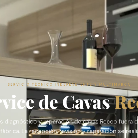
SERVICIO TÉCNICO INDEPENDIENTE Y MULTIMARCA
rvice de Cavas
Re
s diagnóstico y reparación de cavas Recco fuera d
fábrica. La recepción, revisión y reparación se real