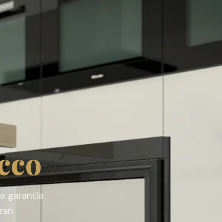
cco
e garantía
izan