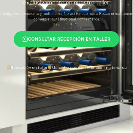
exclusivamente en nuestro taller.
articular, independiente y multimarca. No pertenecemos a Recco ni mantenem
comercial o institucional con la marca.
CONSULTAR RECEPCIÓN EN TALLER
Recepción en taller
Garantía propia
Atención multimarca